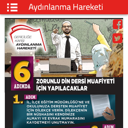
ANASAYFA
AÇIKLAMALAR
BÜLTENLER
YAYINLAR
ZORUNLU DİN DERSİ
BEN DE VARIM
İLETİŞİM