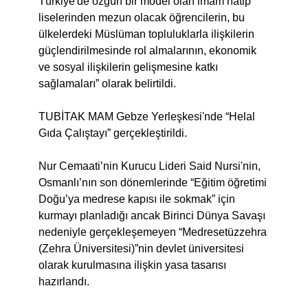
Türkiye'de özgün bir model olan imam hatip
liselerinden mezun olacak öğrencilerin, bu
ülkelerdeki Müslüman topluluklarla ilişkilerin
güçlendirilmesinde rol almalarının, ekonomik
ve sosyal ilişkilerin gelişmesine katkı
sağlamaları” olarak belirtildi.
TUBİTAK MAM Gebze Yerleşkesi'nde “Helal
Gıda Çalıştayı” gerçekleştirildi.
Nur Cemaati’nin Kurucu Lideri Said Nursi'nin,
Osmanlı’nın son dönemlerinde “Eğitim öğretimi
Doğu’ya medrese kapısı ile sokmak” için
kurmayı planladığı ancak Birinci Dünya Savaşı
nedeniyle gerçekleşemeyen “Medresetüzzehra
(Zehra Üniversitesi)”nin devlet üniversitesi
olarak kurulmasına ilişkin yasa tasarısı
hazırlandı.