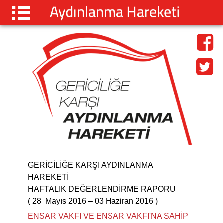
ANASAYFA
AÇIKLAMALAR
BÜLTENLER
YAYINLAR
ZORUNLU DİN DERSİ
BEN DE VARIM
İLETİŞİM
GERİCİLİĞE KARŞI AYDINLANMA
HAREKETİ
HAFTALIK DEĞERLENDİRME RAPORU
( 28 Mayıs 2016 – 03 Haziran 2016 )
ENSAR VAKFI VE ENSAR VAKFI'NA SAHİP